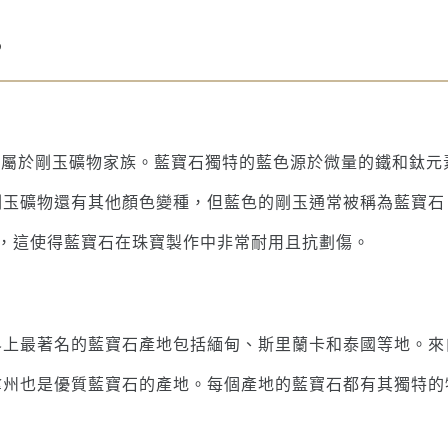
？
石，屬於剛玉礦物家族。藍寶石獨特的藍色源於微量的鐵和鈦
剛玉礦物還有其他顏色變種，但藍色的剛玉通常被稱為藍寶石
0，這使得藍寶石在珠寶製作中非常耐用且抗劃傷。
界上最著名的藍寶石產地包括緬甸、斯里蘭卡和泰國等地。來
拿州也是優質藍寶石的產地。每個產地的藍寶石都有其獨特的