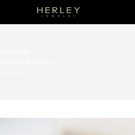
把鑽石變項鍊？
原來還可以把鑽石變項鍊？
26 年 2 月 3 日