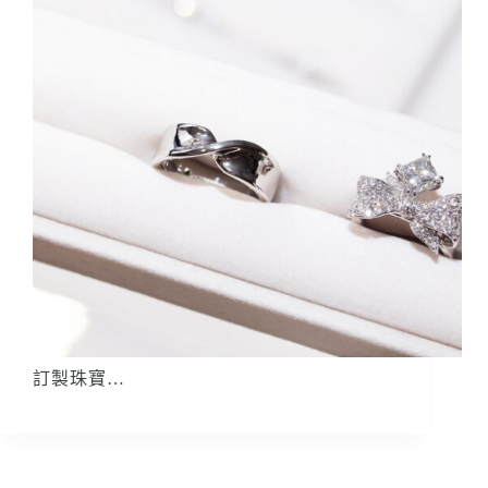
訂製珠寶…