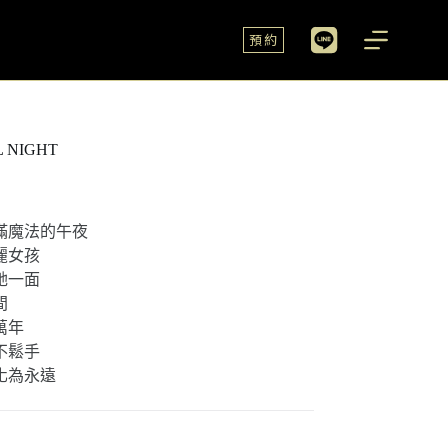
預約
 NIGHT
滿魔法的午夜
麗女孩
她一面
間
萬年
不鬆手
化為永遠