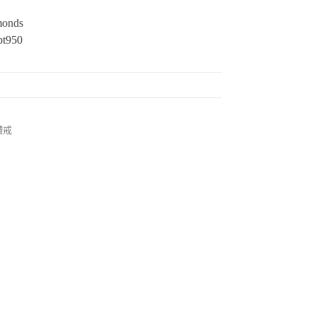
monds
t950
鑽戒