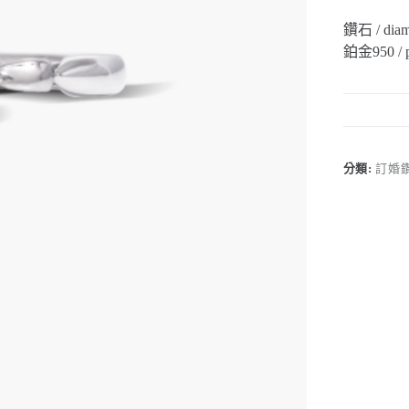
鑽石 / dia
鉑金950 / p
分類:
訂婚