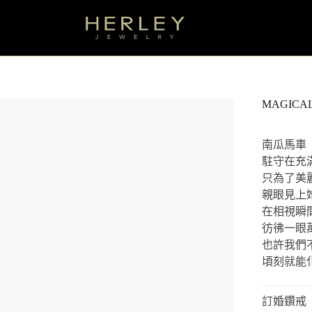
MAGICAL
南瓜馬車
駐守在充
只為了美
親眼見上
在相視瞬
彷彿一眼
也許我們
頃刻就能
訂婚鑽戒