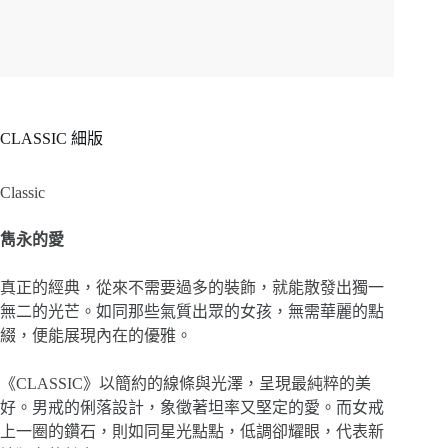
CLASSIC 細版
Classic
雋永的愛
真正的經典，從來不需要過多的裝飾，就能散發出獨一
無二的光芒。如同那些氣質出眾的女孩，無需華麗的點
綴，便能展現內在的優雅。
《
CLASSIC
》以簡約的線條與光澤，呈現最純粹的美
好。男戒的俐落設計，象徵著坦率又堅定的愛。而女戒
上一圈的鑽石，則如同星光點點，低調卻耀眼，代表新