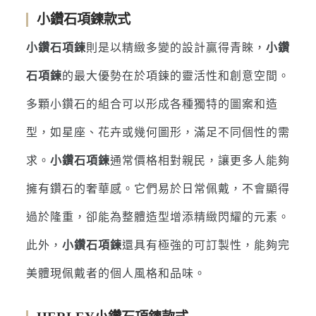
小鑽石項鍊款式
小鑽石項鍊
則是以精緻多變的設計贏得青睞，
小鑽
石項鍊
的最大優勢在於項鍊的靈活性和創意空間。
多顆小鑽石的組合可以形成各種獨特的圖案和造
型，如星座、花卉或幾何圖形，滿足不同個性的需
求。
小鑽石項鍊
通常價格相對親民，讓更多人能夠
擁有鑽石的奢華感。它們易於日常佩戴，不會顯得
過於隆重，卻能為整體造型增添精緻閃耀的元素。
此外，
小鑽石項鍊
還具有極強的可訂製性，能夠完
美體現佩戴者的個人風格和品味。