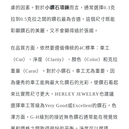
慮的因素。對於
小鑽石項鍊
而言，通常選擇0.3克
拉到0.5克拉之間的鑽石最為合適，這個尺寸既能
彰顯鑽石的美麗，又不會顯得過於張揚。
在品質方面，依然要遵循傳統的4C標準：車工
（Cut）、淨度（Clarity）、顏色（Color）和克拉
重量（Carat）。對於小鑽石，車工尤為重要，因
為優秀的車工能夠最大化鑽石的光彩，使鑽石看起
來比實際尺寸更大，HERLEY JEWELRY也建議
選擇車工等級為Very Good或Excellent的鑽石。色
澤方面，G-H級別的接近無色鑽石通常能在視覺效
果和價格之間取得很好的平衡。淨度可以選擇